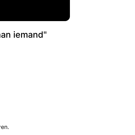
aan iemand"
ven.