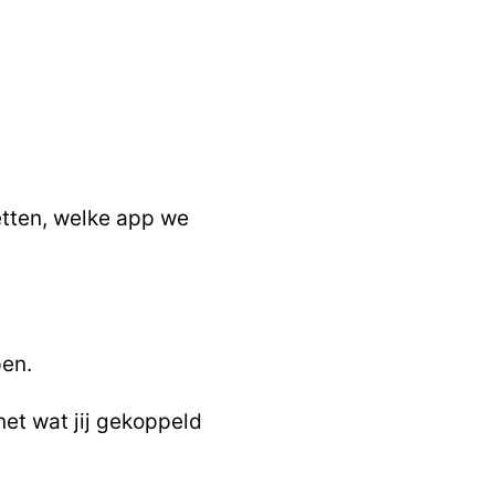
tten,
welke app we
pen.
net wat jij gekoppeld