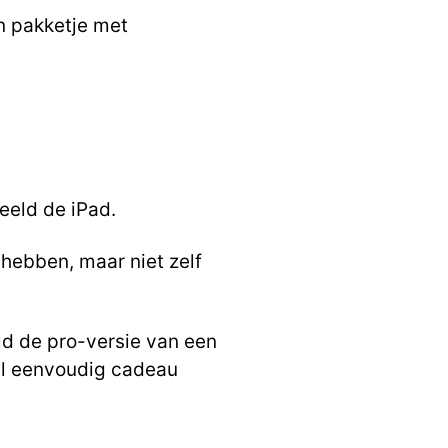
n pakketje met
eeld de iPad.
n hebben,
maar niet zelf
d de pro-versie
van een
el eenvoudig
cadeau