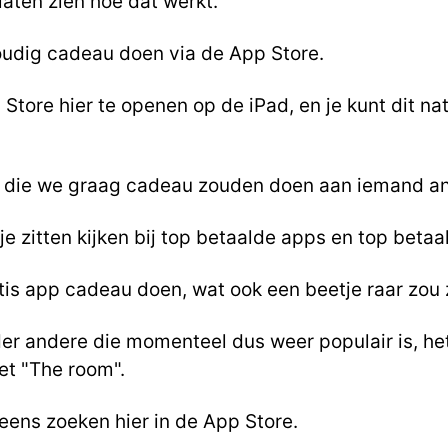
 laten zien hoe dat werkt.
udig cadeau doen via de App Store.
tore hier te openen op de iPad, en je kunt dit nat
 die we graag cadeau zouden doen aan iemand an
tje zitten kijken bij top betaalde apps en top beta
tis app cadeau doen, wat ook een beetje raar zou zi
r andere die momenteel dus weer populair is, het 
eet "The room".
ens zoeken hier in de App Store.