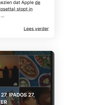
gezien dat Apple
de
osetta) stopt in
t …
Lees verder
27, IPADOS 27,
EER