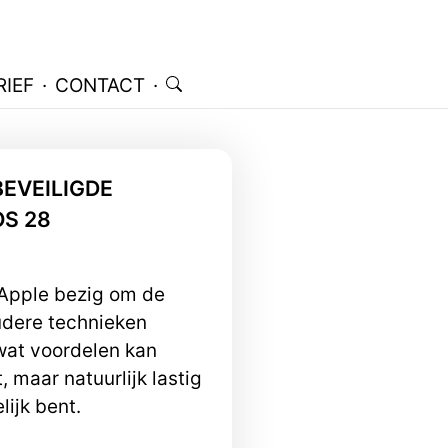
IEF
·
CONTACT
·
EVEILIGDE
OS 28
 Apple bezig om de
udere technieken
 wat voordelen kan
, maar natuurlijk lastig
lijk bent.