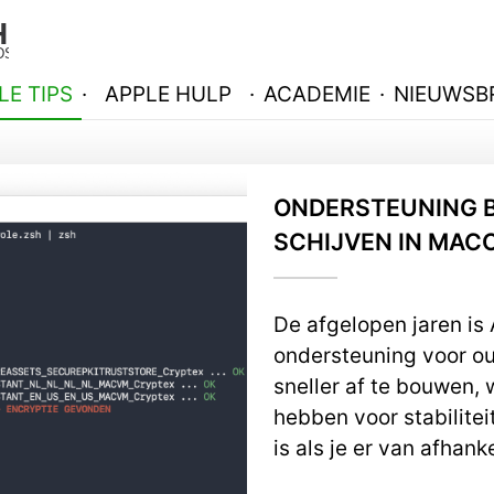
LE TIPS
·
APPLE HULP
·
ACADEMIE
·
NIEUWSBR
ONDERSTEUNING B
SCHIJVEN IN MAC
De afgelopen jaren is
ondersteuning voor o
sneller af te bouwen,
hebben voor stabiliteit
is als je er van afhanke