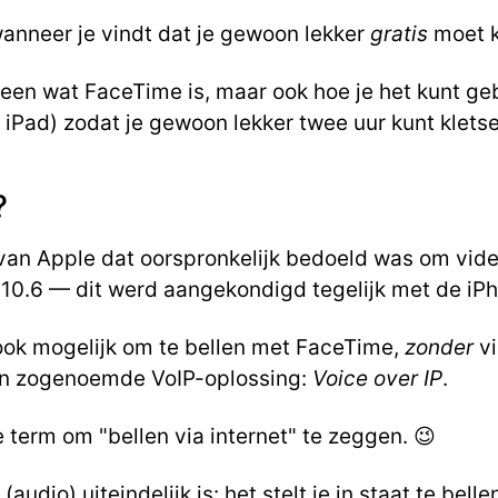
anneer je vindt dat je gewoon lekker
gratis
moet k
t alleen wat FaceTime is, maar ook hoe je het kunt g
n iPad) zodat je gewoon lekker twee uur kunt klet
?
van Apple dat oorspronkelijk bedoeld was om vide
10.6 — dit werd aangekondigd tegelijk met de iPh
 ook mogelijk om te bellen met FaceTime,
zonder
vi
een zogenoemde VoIP-oplossing:
Voice over IP
.
e term om "bellen via internet" te zeggen. 😉
udio) uiteindelijk is: het stelt je in staat te belle