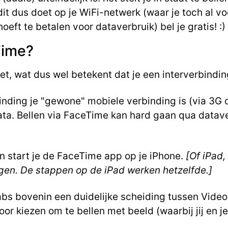
it dus doet op je WiFi-netwerk (waar je toch al vo
hoeft te betalen voor dataverbruik) bel je gratis! :)
Time?
et, wat dus wel betekent dat je een interverbindin
binding je "gewone" mobiele verbinding is (via 3G 
 data. Bellen via FaceTime kan hard gaan qua datav
 start je de FaceTime app op je iPhone.
[Of iPad,
eggen. De stappen op de iPad werken hetzelfde.]
abs bovenin een duidelijke scheiding tussen Video
voor kiezen om te bellen met beeld (waarbij jij en 