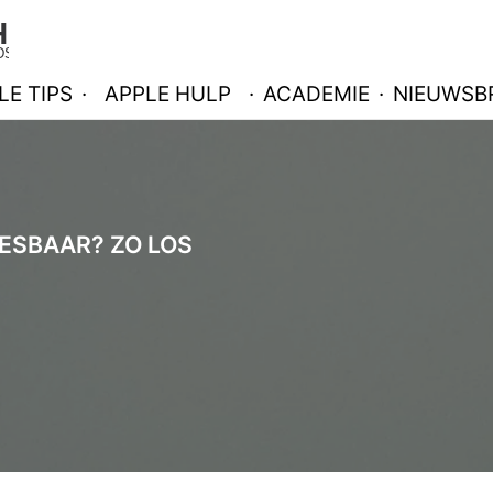
LE TIPS
·
APPLE HULP
·
ACADEMIE
·
NIEUWSBR
EESBAAR? ZO LOS