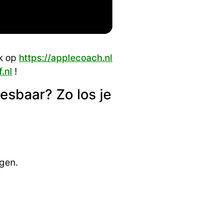
jk op
https://applecoach.nl
.nl
!
esbaar? Zo los je
egen.