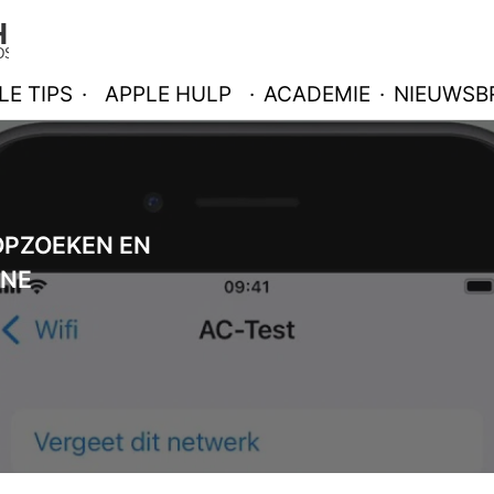
LE TIPS
·
APPLE HULP
·
ACADEMIE
·
NIEUWSBR
OPZOEKEN EN
ONE