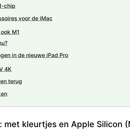
1-chip
soires voor de iMac
u ook M1
nu?
gen in de nieuwe iPad Pro
V 4K
len terug
ken
 met kleurtjes en Apple Silicon 