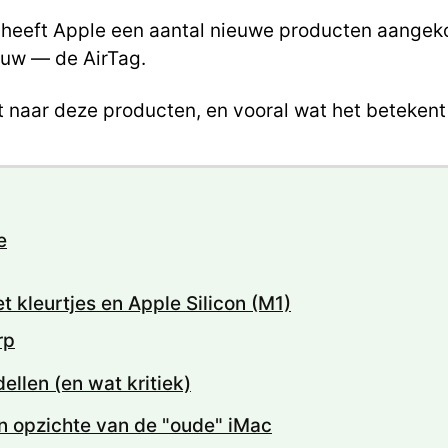
 heeft Apple een aantal nieuwe producten aangek
euw — de AirTag.
kort naar deze producten, en vooral wat het beteke
e
 kleurtjes en Apple Silicon (M1)
rp
ellen (en wat kritiek)
n opzichte van de "oude" iMac