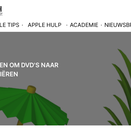
LE TIPS
·
APPLE HULP
·
ACADEMIE
·
NIEUWSBR
EN OM DVD'S NAAR
IËREN