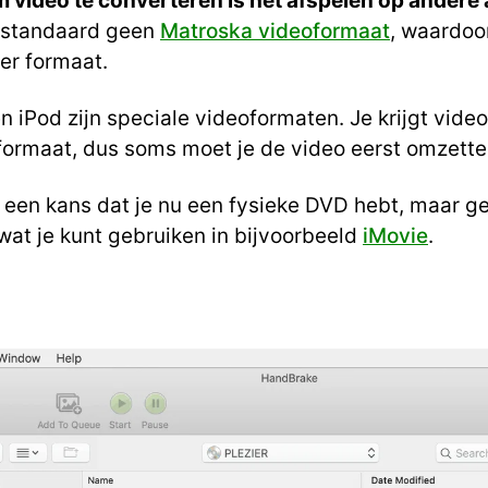
m video te converteren is het afspelen op andere
d standaard geen
Matroska videoformaat
, waardoor
er formaat.
 iPod zijn speciale videoformaten. Je krijgt video’s
 formaat, dus soms moet je de video eerst omzetten
og een kans dat je nu een fysieke DVD hebt, maar g
wat je kunt gebruiken in bijvoorbeeld
iMovie
.