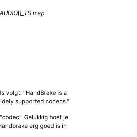
en AUDIO\\_TS map
als volgt: "HandBrake is a
widely supported codecs."
"codec". Gelukkig hoef je
 Handbrake erg goed is in