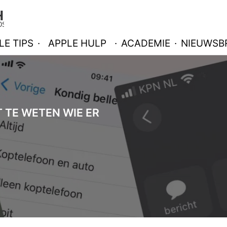
LE TIPS
·
APPLE HULP
·
ACADEMIE
·
NIEUWSBR
T TE WETEN WIE ER