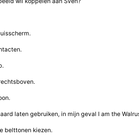
rbeeld wil koppelen aan Sven?
huisscherm.
ntacten.
p.
 rechtsboven.
oon.
daard laten gebruiken, in mijn geval I am the Walru
re belttonen kiezen.