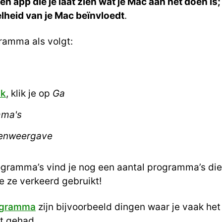
een app die je laat zien wat je Mac aan het doen i
elheid van je Mac beïnvloedt
.
ramma als volgt:
lk
, klik je op
Ga
mma's
tenweergave
ogramma’s vind je nog een aantal programma’s di
 ze verkeerd gebruikt!
rogramma
zijn bijvoorbeeld dingen waar je vaak het b
bt gehad.