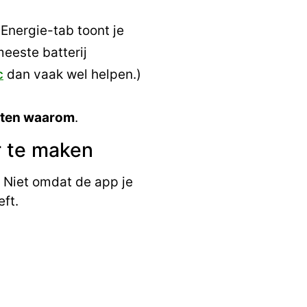
Energie-tab toont je
 meeste batterij
c
dan vaak wel helpen.)
weten waarom
.
r te maken
 Niet omdat de app je
ft.