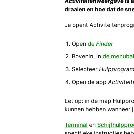
Activiteitenweergave
is 
draaien en hoe dat de sn
Je opent Activiteitenprog
Open
de
Finder
Bovenin, in
de menuba
Selecteer
Hulpprogra
Open de app
Activitei
Let op: in de map Hulppr
kunnen hebben wanneer je
Terminal
en
Schijfhulpp
specifieke instructies he