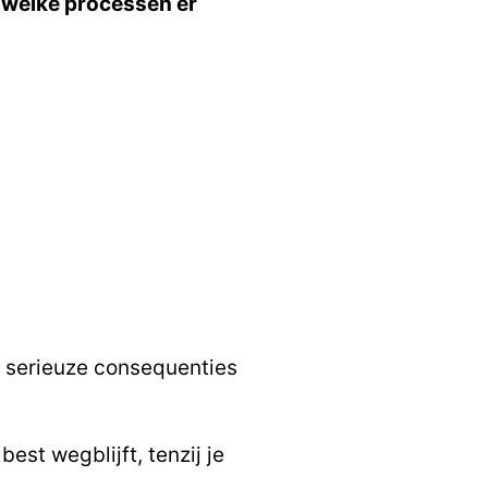
s; welke processen er
e serieuze consequenties
est wegblijft, tenzij je