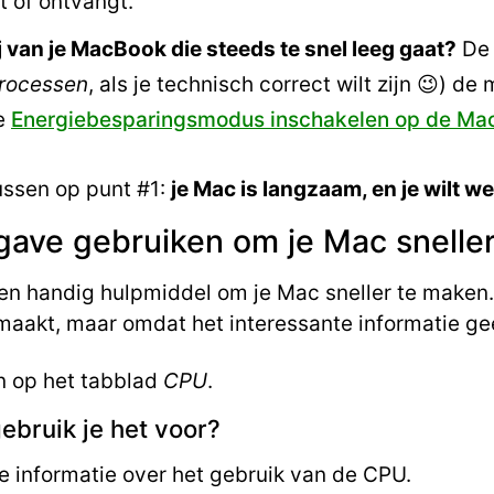
t of ontvangt.
ij van je MacBook die steeds te snel leeg gaat?
De 
rocessen
, als je technisch correct wilt zijn 😉) de
de
Energiebesparingsmodus inschakelen op de Ma
ocussen op punt #1:
je Mac is langzaam, en je wilt 
gave gebruiken om je Mac snelle
een handig hulpmiddel om je Mac sneller te maken.
maakt, maar omdat het interessante informatie gee
n op het tabblad
CPU
.
ebruik je het voor?
je informatie over het gebruik van de CPU.